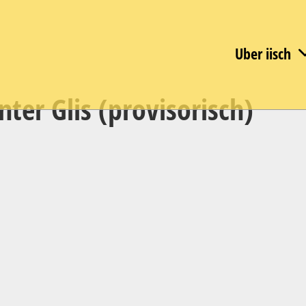
Uber iisch
nter Glis (provisorisch)