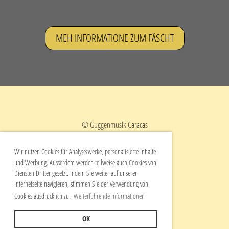
MEH INFORMATIONE ZUM FÄSCHT
© Guggenmusik Caracas
Postfach 286
3900 Brig
Wir nutzen Cookies für Analysezwecke, personalisierte Inhalte
und Werbung. Ausserdem werden teilweise auch Cookies von
Diensten Dritter gesetzt. Indem Sie weiter auf unserer
Internetseite navigieren, stimmen Sie der Verwendung von
Impressum
Cookies ausdrücklich zu.
Weiterführende Informationen
Datenschutz
OK