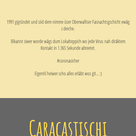
1991 gigründet und siid dem nimme üser Oberwalliser Fasnachtsgschicht ewäg
z deiche.
Bikannt siwer worde wägs dum Lokalteppich wo jede Virus nah diräktem
Kontakt in 1.365 Sekunde abteetet.
#coronasicher
Eigentli heiwer scho alles erläbt wos git... :)
Caracastischi