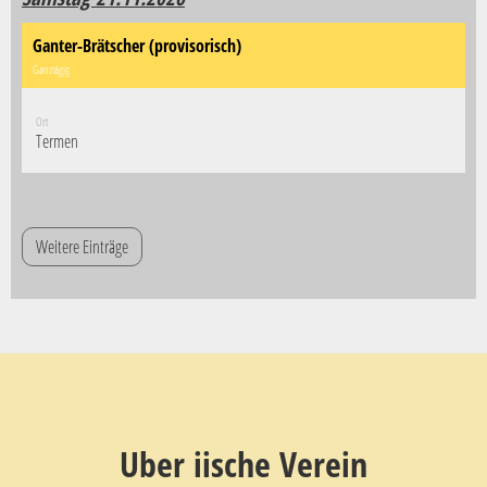
Ganter-Brätscher (provisorisch)
Ganztägig
Ort
Termen
Weitere Einträge
Uber iische Verein